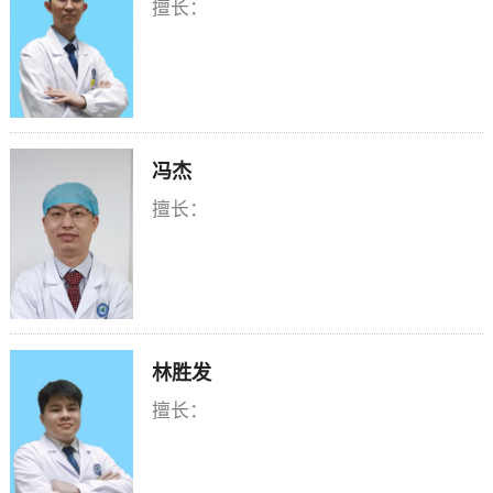
擅长：
朱冠强
冯杰
擅长：
冯杰
林胜发
擅长：