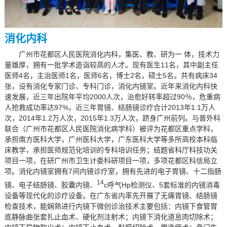
医保服务
消化内科
健康体检
广州市花都区人民医院消化内科，集医、教、研为一 体，技术力
志愿者服务
量雄厚，拥有一批学术造诣较高的人才。现有医生11名，其中副主任
医师4名，主治医师1名，医师6名，博士2名，硕士5名。共有病床34
张，设有消化专家门诊、专科门诊，消化内镜室。近年来消化内科快
速发展，近三年出院年平均2000人次，治愈好转率超过90％，危重病
人抢救成功率达97%，近三年胃镜、结肠镜诊疗合计2013年1.1万人
次，2014年1.2万人次，2015年1.3万人次，跻身广州前列。与普外科
联合（广州市花都区人民医院消化病学科）被评为花都区重点学科，
承担南方医科大学，广州医科大学，广东医科大学等多所高校本科临
床教学，承担医师规范化培训的专科培训任务；结题省科厅科技功关
项目一项，在研广州市卫生计委科研项目一项，多项花都区科信局立
项。消化内镜室拥有7间内镜诊疗室，拥有先进的电子胃镜、十二指肠
14
镜、电子结肠镜、胶囊内镜、
c呼气Hp检测仪、5套标准的内镜消毒
设备等现代化的诊疗设备。在广东省内率先开展了无痛胃镜、结肠镜
检查技术，能娴熟进行内镜下微创诊治技术主要包括：内镜下食管胃
底静脉曲张套扎止血术、硬化剂注射术；内镜下消化道息肉切除术；