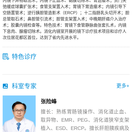
内镜下异物取出术；内镜下止血术、黏膜切除术、胃造瘘术；贲门失
弛缓症球囊扩张术；食管支架置入术；胃镜下胃造瘘术；内镜引导下
空肠置管术；逆行胰胆管造影术（ERCP）；十二指肠乳头切开术；胆
总管取石术；鼻胆管引流术；胆管支架置入术；中晚期肝癌介入治疗
术；胶囊内镜检查等。特色技术：胃镜下食管静脉曲张套扎术，内镜
下息肉、腺瘤切除术。消化内镜室开展的镜下诊疗技术项目和诊疗人
次位居花都区首位，达到了省内先进水平。
特色诊疗
科室专家
更多+
张险峰
擅长：熟练胃肠镜操作、消化道止血、
取异物、EMR、PEG、消化道狭窄支架
植入、ESD、ERCP。擅长肝胆胰疾病及