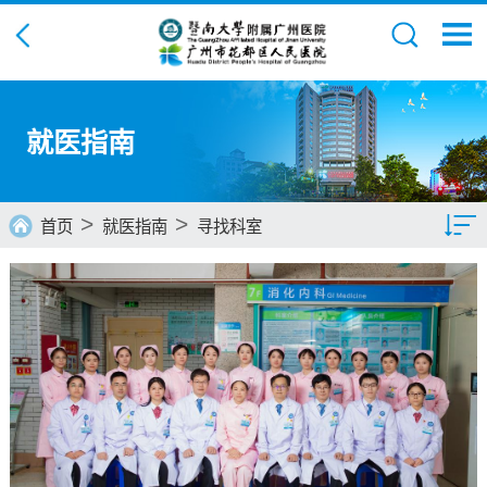
就医指南
>
>
首页
就医指南
寻找科室
寻找科室
寻找医生
地理交通
预约挂号
就诊须知