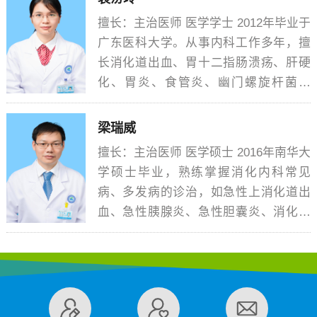
消化内镜的操作及治疗。
擅长：主治医师 医学学士 2012年毕业于
广东医科大学。从事内科工作多年，擅
长消化道出血、胃十二指肠溃疡、肝硬
化、胃炎、食管炎、幽门螺旋杆菌感
染、急性胰腺炎、溃疡性结肠炎等消化
袁汾玲
系统疾病诊治。
梁瑞威
擅长：主治医师 医学硕士 2016年南华大
学硕士毕业，熟练掌握消化内科常见
病、多发病的诊治，如急性上消化道出
血、急性胰腺炎、急性胆囊炎、消化性
溃疡、肝炎、肝硬化、缺血性肠病、肠
梁瑞威
梗阻、胃肠道息肉等。